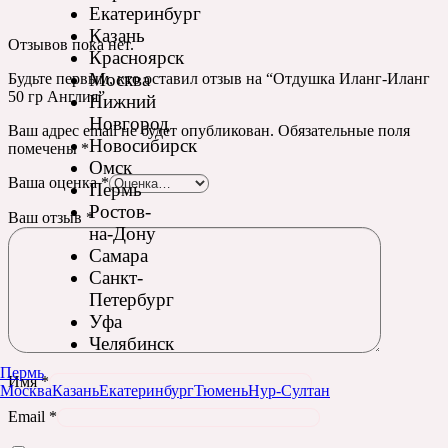
Екатеринбург
Казань
Отзывов пока нет.
Красноярск
Москва
Будьте первым, кто оставил отзыв на “Отдушка Иланг-Иланг
50 гр Англия”
Нижний
Новгород
Ваш адрес email не будет опубликован.
Обязательные поля
Новосибирск
помечены
*
Омск
Ваша оценка
*
Пермь
Ростов-
Ваш отзыв
*
на-Дону
Самара
Санкт-
Петербург
Уфа
Челябинск
Пермь
Имя
*
Москва
Казань
Екатеринбург
Тюмень
Нур-Султан
Email
*