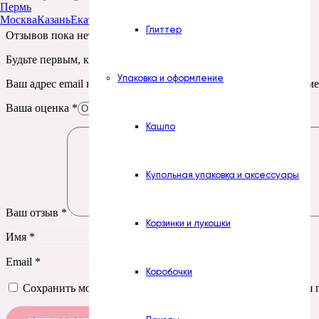
Пермь
Москва
Казань
Екатеринбург
Тюмень
Нур-Султан
Глиттер
Отзывов пока нет.
Будьте первым, кто оставил отзыв на “Печать. № 21. Лисята”
Упаковка и оформление
Ваш адрес email не будет опубликован.
Обязательные поля пом
Ваша оценка
*
Кашпо
Купольная упаковка и аксессуары
Ваш отзыв
*
Корзинки и лукошки
Имя
*
Email
*
Коробочки
Сохранить моё имя, email и адрес сайта в этом браузере д