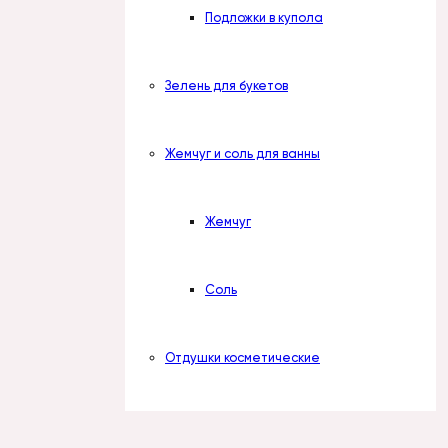
Подложки в купола
Зелень для букетов
Жемчуг и соль для ванны
Жемчуг
Соль
Отдушки косметические
Наборы отдушек