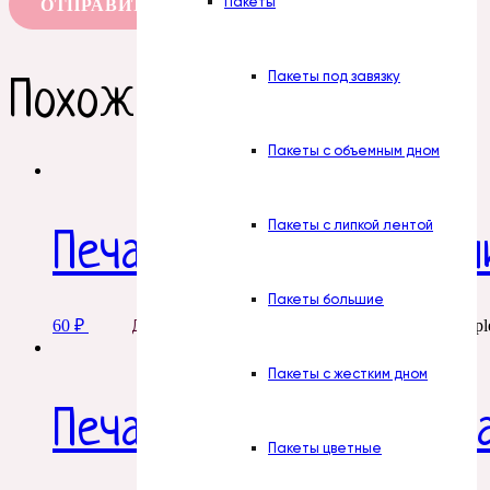
Пакеты
Пакеты под завязку
Похожие товары
Пакеты с объемным дном
Пакеты с липкой лентой
Печать. № 14. Мартин
Пакеты большие
60
₽
This product has multipl
Добавить в корзину
Пакеты с жестким дном
Печать. № 28. 8 март
Пакеты цветные