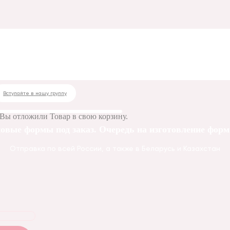
а
Вступайте в нашу группу
Вы отложили
Товар
в свою корзину.
овые формы под заказ. Очередь на изготовление форм 
Отправка по всей России, а также в Беларусь и Казахстан