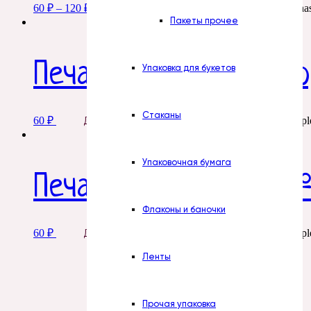
60
₽
–
120
₽
This product ha
Добавить в корзину
Пакеты прочее
Печать. № 6. Виски ко
Упаковка для букетов
Стаканы
60
₽
This product has multipl
Добавить в корзину
Упаковочная бумага
Печать. № 10. Пиво №
Флаконы и баночки
60
₽
This product has multipl
Добавить в корзину
Ленты
Прочая упаковка