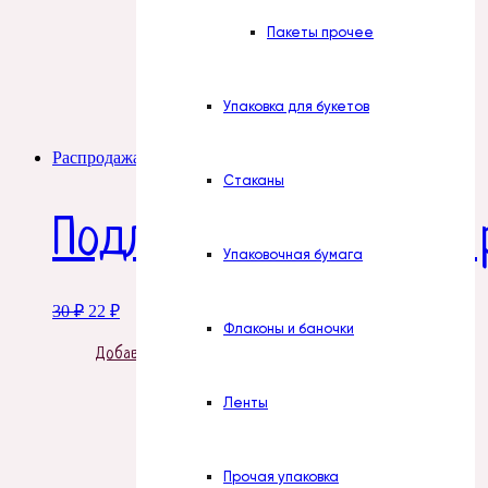
Пакеты прочее
Упаковка для букетов
Распродажа!
Стаканы
Подложка фоамиран, 
Упаковочная бумага
Original
Current
30
₽
22
₽
price
price
Флаконы и баночки
was:
is:
Добавить в корзину
30 ₽.
22 ₽.
Ленты
Прочая упаковка