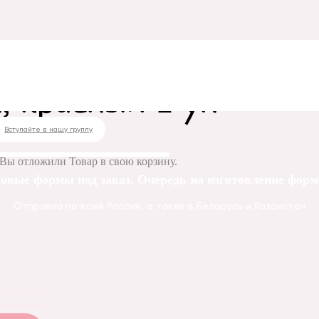
 красный 1 уп
Вступайте в нашу группу
Вы отложили
Товар
в свою корзину.
овые формы под заказ. Очередь на изготовление форм 
Отправка по всей России, а также в Беларусь и Казахстан