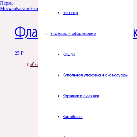
Пермь
Москва
Казань
Екатеринбург
Тюмень
Нур-Султан
Глиттер
Флакон 50 мл с краш
Упаковка и оформление
25
₽
Кашпо
Добавить в корзину
Купольная упаковка и аксессуары
Корзинки и лукошки
Коробочки