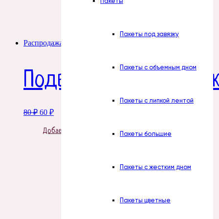
Пакеты
Пакеты под завязку
Распродажа!
Пакеты с объемным дном
Подвеска Колокольчик
Пакеты с липкой лентой
Original
Current
80
₽
60
₽
price
price
was:
is:
Добавить в корзину
Пакеты большие
80 ₽.
60 ₽.
Пакеты с жестким дном
Пакеты цветные