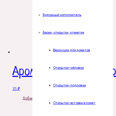
Бумажный наполнитель
Бирки, открытки, этикетки
Верхушки для пакетов
Аромафлакон стандарт,
Открытки-обложки
Открытки-подложки
35
₽
Добавить в корзину
Открытки-вставки в пакет