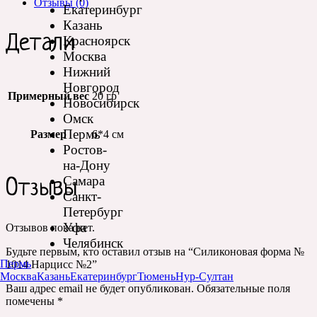
Отзывы (0)
Екатеринбург
Казань
Детали
Красноярск
Москва
Нижний
Новгород
Примерный вес
20 гр
Новосибирск
Омск
Пермь
Размер
6*4 см
Ростов-
на-Дону
Самара
Отзывы
Санкт-
Петербург
Уфа
Отзывов пока нет.
Челябинск
Будьте первым, кто оставил отзыв на “Силиконовая форма №
Пермь
1014 Нарцисс №2”
Москва
Казань
Екатеринбург
Тюмень
Нур-Султан
Ваш адрес email не будет опубликован.
Обязательные поля
помечены
*