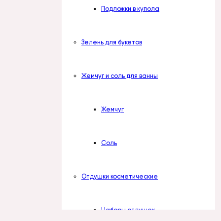
Подложки в купола
Зелень для букетов
Жемчуг и соль для ванны
Жемчуг
Соль
Отдушки косметические
Наборы отдушек