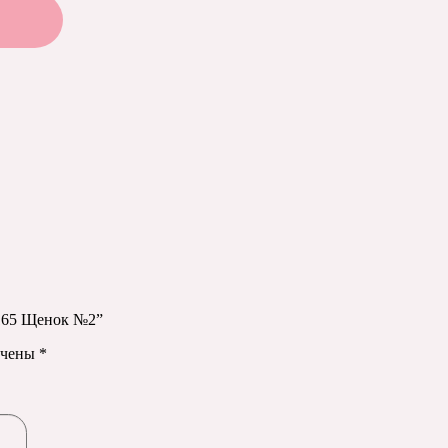
1165 Щенок №2”
ечены
*