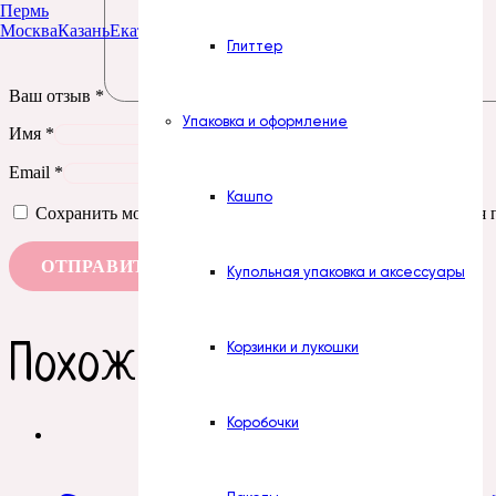
Пермь
Москва
Казань
Екатеринбург
Тюмень
Нур-Султан
Глиттер
Ваш отзыв
*
Упаковка и оформление
Имя
*
Email
*
Кашпо
Сохранить моё имя, email и адрес сайта в этом браузере д
Купольная упаковка и аксессуары
Похожие товары
Корзинки и лукошки
Коробочки