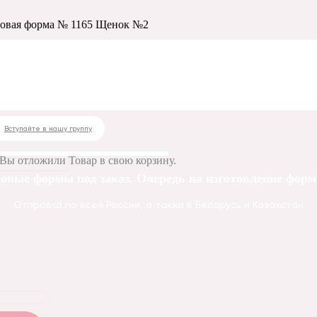
овая форма № 1165 Щенок №2
 № 1165 Щенок №2
Вступайте в нашу группу
Вы отложили
Товар
в свою корзину.
овые формы под заказ. Очередь на изготовление форм 
Отправка по всей России, а также в Беларусь и Казахстан