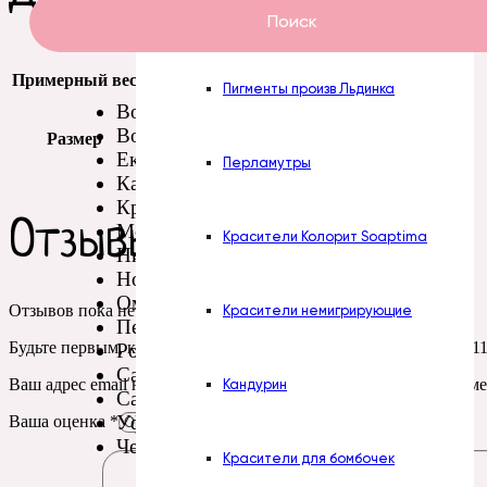
Пасты Турция
Поиск
Примерный вес
19 гр
Пигменты произв Льдинка
Волгоград
Воронеж
Размер
5,5* 3,5 см
Екатеринбург
Перламутры
Казань
Красноярск
Отзывы
Москва
Красители Колорит Soaptima
Нижний Новгород
Новосибирск
Омск
Отзывов пока нет.
Красители немигрирующие
Пермь
Будьте первым, кто оставил отзыв на “Силиконовая форма № 
Ростов-на-Дону
Самара
Ваш адрес email не будет опубликован.
Обязательные поля пом
Кандурин
Санкт-Петербург
Уфа
Ваша оценка
*
Челябинск
Красители для бомбочек