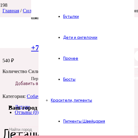
Главная
/
Силиконовые формы
/
Животные
/
Собачки
/ Силикон
Бутылки
Силиконовая форма
Дети и ангелочки
+7 (922) 300-51-06
Прочее
540
₽
Количество Силиконовая форма № 1165 Щенок №2
Все силикон
Пермь
Бюсты
Добавить в корзину
Категория:
Собачки
Красители, пигменты
Детали
Ваш город
Отзывы (0)
Пигменты Швейцария
Детали