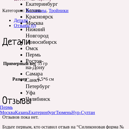
Екатеринбург
Казань
Категории:
Тюльпаны
,
Тройники
Красноярск
Детали
Москва
Отзывы (0)
Нижний
Новгород
Детали
Новосибирск
Омск
Пермь
Ростов-
Примерный вес
55 гр
на-Дону
Самара
Размер
6,5*6 см
Санкт-
Петербург
Уфа
Челябинск
Отзывы
Пермь
Москва
Казань
Екатеринбург
Тюмень
Нур-Султан
Отзывов пока нет.
Будьте первым, кто оставил отзыв на “Силиконовая форма №