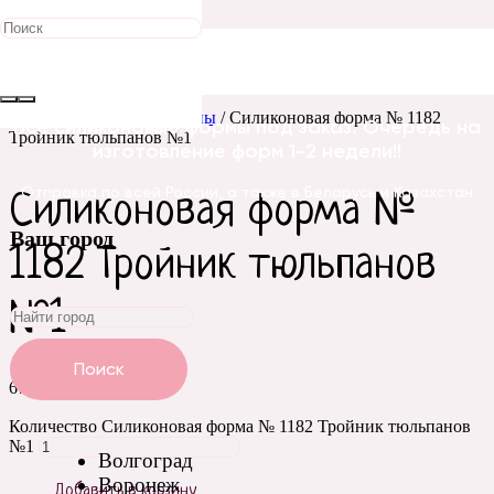
Главная
/
Силиконовые
формы
/
Цветы
/
Тюльпаны
/ Силиконовая форма № 1182
Все силиконовые формы под заказ. Очередь на
Тройник тюльпанов №1
изготовление форм 1-2 недели!!
Отправка по всей России, а также в Беларусь и Казахстан
Силиконовая форма №
Ваш город
1182 Тройник тюльпанов
№1
Поиск
670
₽
Количество Силиконовая форма № 1182 Тройник тюльпанов
№1
Волгоград
Воронеж
Добавить в корзину