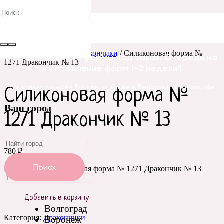
Главная
/
Силиконовые
формы
/
Животные
/
Дракончики
/ Силиконовая форма №
Все силиконовые формы под заказ. Очередь на
1271 Дракончик № 13
изготовление форм 1-2 недели!!
Отправка по всей России, а также в Беларусь и Казахстан
Силиконовая форма №
Ваш город
1271 Дракончик № 13
780
₽
Поиск
Количество Силиконовая форма № 1271 Дракончик № 13
Добавить в корзину
Волгоград
Категория:
Дракончики
Воронеж