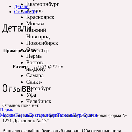
Екатеринбург
Детали
Казань
Отзывы (0)
Красноярск
Москва
Детали
Нижний
Новгород
Новосибирск
Омск
Примерный вес
70 гр
Пермь
Ростов-
Размер
6,5*5,5*7 см
на-Дону
Самара
Санкт-
Отзывы
Петербург
Уфа
Челябинск
Отзывов пока нет.
Пермь
Москва
Казань
Екатеринбург
Тюмень
Нур-Султан
Будьте первым, кто оставил отзыв на “Силиконовая форма №
1271 Дракончик № 13”
Ваш адрес email не будет опубликован.
Обязательные поля