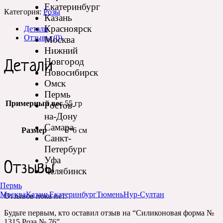
Екатеринбург
Категория:
Розы
Казань
Красноярск
Детали
Отзывы (0)
Москва
Нижний
Новгород
Детали
Новосибирск
Омск
Пермь
Примерный вес
55 гр
Ростов-
на-Дону
Самара
Размер
6*6 см
Санкт-
Петербург
Уфа
Отзывы
Челябинск
Пермь
Москва
Казань
Екатеринбург
Тюмень
Нур-Султан
Отзывов пока нет.
Будьте первым, кто оставил отзыв на “Силиконовая форма №
1315 Роза № 76”