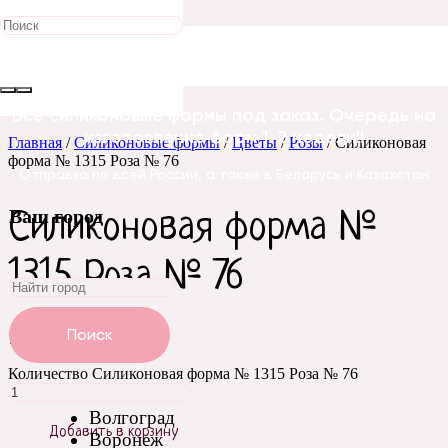
Все силиконовые формы под заказ. Очередь на
изготовление форм 1-2 недели!!
Главная
/
Силиконовые формы
/
Цветы
/
Розы
/ Силиконовая
форма № 1315 Роза № 76
Отправка по всей России, а также в Беларусь и Казахстан
Ваш город
Силиконовая форма №
1315 Роза № 76
Поиск
740
₽
Количество Силиконовая форма № 1315 Роза № 76
Волгоград
Добавить в корзину
Воронеж