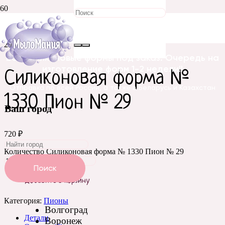
Главная
/
Силиконовые
формы
/
Цветы
/
Пионы
/ Силиконовая форма № 1330 Пион №
29
Все силиконовые формы под заказ. Очередь на
изготовление форм 1-2 недели!!
Силиконовая форма №
Отправка по всей России, а также в Беларусь и Казахстан
1330 Пион № 29
Ваш город
720
₽
Количество Силиконовая форма № 1330 Пион № 29
Поиск
Добавить в корзину
Категория:
Пионы
Волгоград
Детали
Воронеж