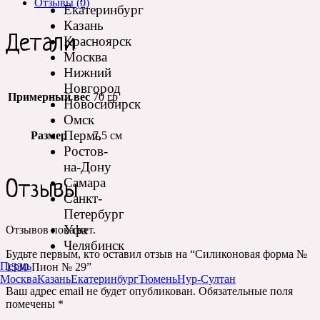
Отзывы (0)
Екатеринбург
Казань
Детали
Красноярск
Москва
Нижний
Новгород
Примерный вес
70 гр
Новосибирск
Омск
Пермь
Размер
7,5 см
Ростов-
на-Дону
Самара
Отзывы
Санкт-
Петербург
Уфа
Отзывов пока нет.
Челябинск
Будьте первым, кто оставил отзыв на “Силиконовая форма №
Пермь
1330 Пион № 29”
Москва
Казань
Екатеринбург
Тюмень
Нур-Султан
Ваш адрес email не будет опубликован.
Обязательные поля
помечены
*