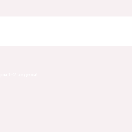
11
м 1-2 недели!!