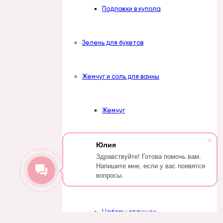
Подложки в купола
Зелень для букетов
Жемчуг и соль для ванны
Жемчуг
Юлия
Соль
Здравствуйте! Готова помочь вам.
Напишите мне, если у вас появятся
вопросы.
Отдушки косметические
Наборы отдушек