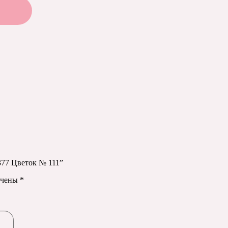
377 Цветок № 111”
ечены
*