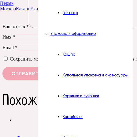
Пермь
Москва
Казань
Екатеринбург
Тюмень
Нур-Султан
Глиттер
Ваш отзыв
*
Упаковка и оформление
Имя
*
Email
*
Кашпо
Сохранить моё имя, email и адрес сайта в этом браузере д
Купольная упаковка и аксессуары
Похожие товары
Корзинки и лукошки
Коробочки