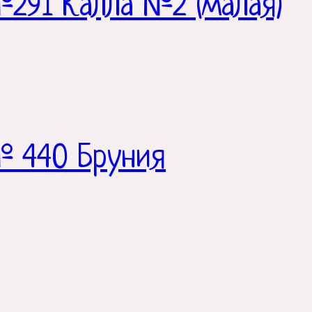
291 Калла №2 (малая)
№ 440 Бруния