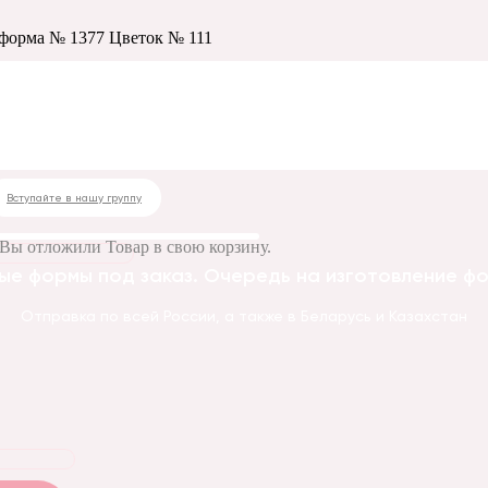
 форма № 1377 Цветок № 111
 № 1377 Цветок № 1
Вступайте в нашу группу
Вы отложили
Товар
в свою корзину.
ые формы под заказ. Очередь на изготовление фор
Отправка по всей России, а также в Беларусь и Казахстан