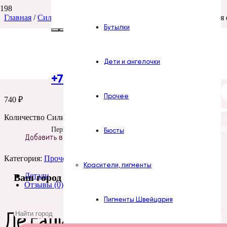
Главная
/
Силиконовые формы
/
Цветы
/
Прочее
/ Силиконовая
Бутылки
Силиконовая форма
Дети и ангелочки
+7 (922) 300-51-06
Прочее
740
₽
Количество Силиконовая форма № 1377 Цветок № 111
Все силиконов
Пермь
Бюсты
Добавить в корзину
Категория:
Прочее
Красители, пигменты
Детали
Ваш город
Отзывы (0)
Пигменты Швейцария
Детали