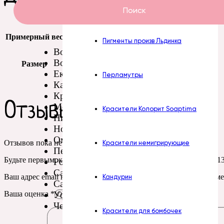
Пасты Турция
Поиск
Примерный вес
25 гр
Пигменты произв Льдинка
Волгоград
Воронеж
Размер
7*5,5 см
Екатеринбург
Перламутры
Казань
Красноярск
Отзывы
Москва
Красители Колорит Soaptima
Нижний Новгород
Новосибирск
Омск
Отзывов пока нет.
Красители немигрирующие
Пермь
Будьте первым, кто оставил отзыв на “Силиконовая форма № 1
Ростов-на-Дону
Самара
Ваш адрес email не будет опубликован.
Обязательные поля пом
Кандурин
Санкт-Петербург
Уфа
Ваша оценка
*
Челябинск
Красители для бомбочек