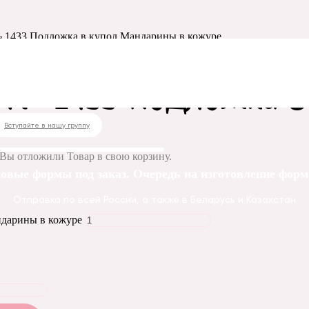
 1433 Подложка в купол Мандарины в кожуре
 № 1433 Подложка в
Вступайте в нашу группу
Вы отложили
Товар
в свою корзину.
овые формы под заказ. Очередь на изготовление форм 
Отправка по всей России, а также в Беларусь и Казахстан
ндарины в кожуре