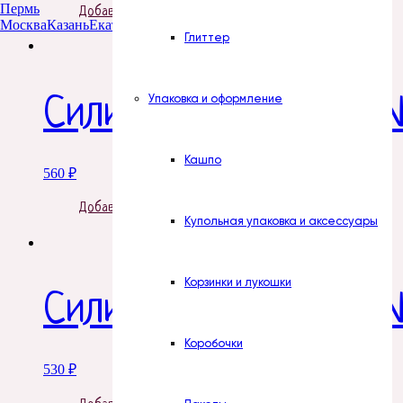
Пермь
Добавить в корзину
Москва
Казань
Екатеринбург
Тюмень
Нур-Султан
Глиттер
Упаковка и оформление
Силиконовая форма 
Кашпо
560
₽
Добавить в корзину
Купольная упаковка и аксессуары
Корзинки и лукошки
Силиконовая форма №
Коробочки
530
₽