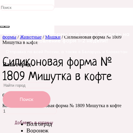
Главная
/
Силиконовые
Все силиконовые формы под заказ. Очередь на
формы
/
Животные
/
Мишки
/ Силиконовая форма № 1809
изготовление форм 1-2 недели!!
Мишутка в кофте
Отправка по всей России, а также в Беларусь и Казахстан
Силиконовая форма №
Ваш город
1809 Мишутка в кофте
650
₽
Поиск
Количество Силиконовая форма № 1809 Мишутка в кофте
Добавить в корзину
Волгоград
Воронеж