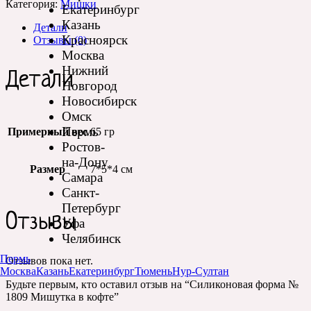
Категория:
Мишки
Екатеринбург
Казань
Детали
Красноярск
Отзывы (0)
Москва
Нижний
Детали
Новгород
Новосибирск
Омск
Пермь
Примерный вес
65 гр
Ростов-
на-Дону
Размер
7*5*4 см
Самара
Санкт-
Петербург
Отзывы
Уфа
Челябинск
Пермь
Отзывов пока нет.
Москва
Казань
Екатеринбург
Тюмень
Нур-Султан
Будьте первым, кто оставил отзыв на “Силиконовая форма №
1809 Мишутка в кофте”