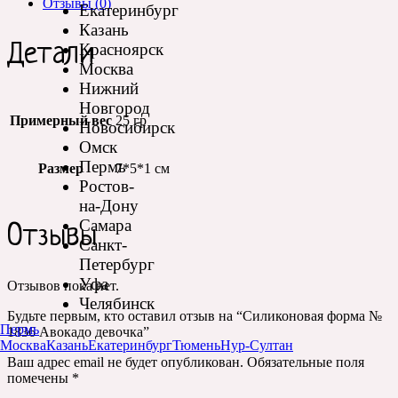
Отзывы (0)
Екатеринбург
Казань
Детали
Красноярск
Москва
Нижний
Новгород
Примерный вес
25 гр
Новосибирск
Омск
Пермь
Размер
7*5*1 см
Ростов-
на-Дону
Самара
Отзывы
Санкт-
Петербург
Уфа
Отзывов пока нет.
Челябинск
Будьте первым, кто оставил отзыв на “Силиконовая форма №
Пермь
1836 Авокадо девочка”
Москва
Казань
Екатеринбург
Тюмень
Нур-Султан
Ваш адрес email не будет опубликован.
Обязательные поля
помечены
*