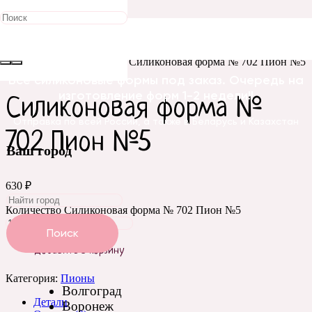
Главная
/
Силиконовые
формы
/
Цветы
/
Пионы
/ Силиконовая форма № 702 Пион №5
Все силиконовые формы под заказ. Очередь на
изготовление форм 1-2 недели!!
Силиконовая форма №
Отправка по всей России, а также в Беларусь и Казахстан
702 Пион №5
Ваш город
630
₽
Количество Силиконовая форма № 702 Пион №5
Поиск
Добавить в корзину
Категория:
Пионы
Волгоград
Детали
Воронеж