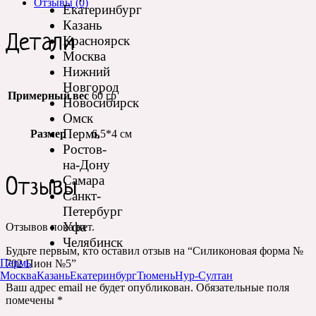
Отзывы (0)
Екатеринбург
Казань
Детали
Красноярск
Москва
Нижний
Новгород
Примерный вес
60 гр
Новосибирск
Омск
Пермь
Размер
6,5*4 см
Ростов-
на-Дону
Самара
Отзывы
Санкт-
Петербург
Уфа
Отзывов пока нет.
Челябинск
Будьте первым, кто оставил отзыв на “Силиконовая форма №
Пермь
702 Пион №5”
Москва
Казань
Екатеринбург
Тюмень
Нур-Султан
Ваш адрес email не будет опубликован.
Обязательные поля
помечены
*