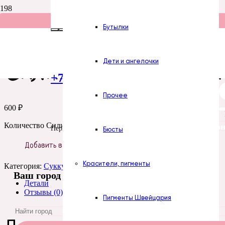
Главная
/
Силиконовые формы
/
Цветы
/
Суккуленты
/ Силикон
Бутылки
Силиконовая форма
Дети и ангелочки
+7 (922) 300-51-06
Прочее
600
₽
Количество Силиконовая форма № 780 Суккулент № 6
Все силикон
Пермь
Бюсты
Добавить в корзину
Красители, пигменты
Категория:
Суккуленты
Ваш город
Детали
Отзывы (0)
Пигменты Швейцария