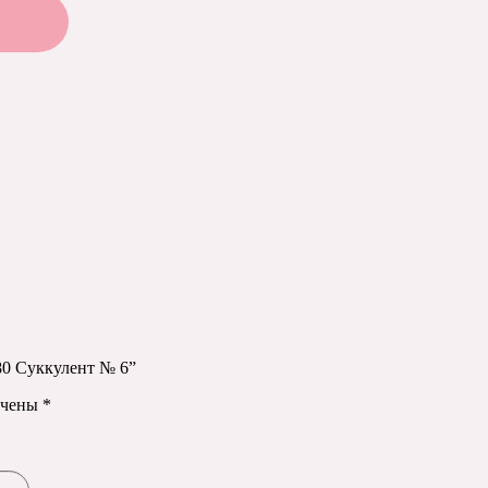
80 Суккулент № 6”
ечены
*