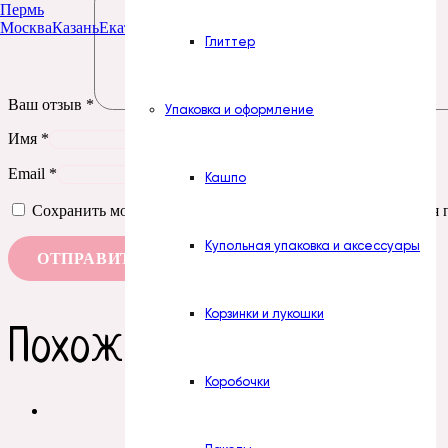
Пермь
Москва
Казань
Екатеринбург
Тюмень
Нур-Султан
Глиттер
Ваш отзыв
*
Упаковка и оформление
Имя
*
Email
*
Кашпо
Сохранить моё имя, email и адрес сайта в этом браузере д
Купольная упаковка и аксессуары
Корзинки и лукошки
Похожие товары
Коробочки