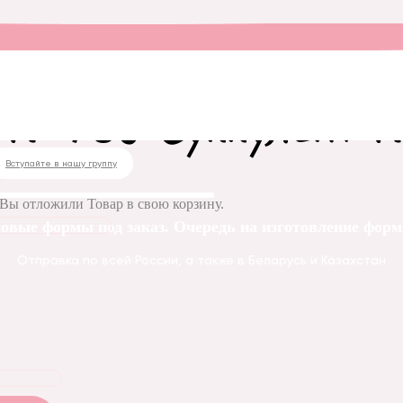
овая форма № 780 Суккулент № 6
 № 780 Суккулент 
Вступайте в нашу группу
Вы отложили
Товар
в свою корзину.
овые формы под заказ. Очередь на изготовление форм 
Отправка по всей России, а также в Беларусь и Казахстан