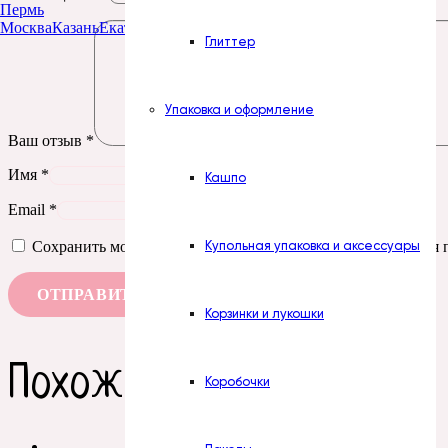
Пермь
Москва
Казань
Екатеринбург
Тюмень
Нур-Султан
Глиттер
Упаковка и оформление
Ваш отзыв
*
Имя
*
Кашпо
Email
*
Купольная упаковка и аксессуары
Сохранить моё имя, email и адрес сайта в этом браузере д
Корзинки и лукошки
Похожие товары
Коробочки