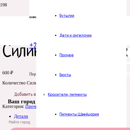
Бутылки
Главная
/
Силиконовые формы
/
Цветы
/
Прочее
/ Силиконовая
Дети и ангелочки
+7 (922) 300-51-06
Силиконовая форма
Прочее
Все силикон
600
₽
Пермь
Бюсты
Количество Силиконовая форма № 894 Добавка Ежевика
Красители, пигменты
Добавить в корзину
Ваш город
Категория:
Прочее
Пигменты Швейцария
Детали
Отзывы (0)