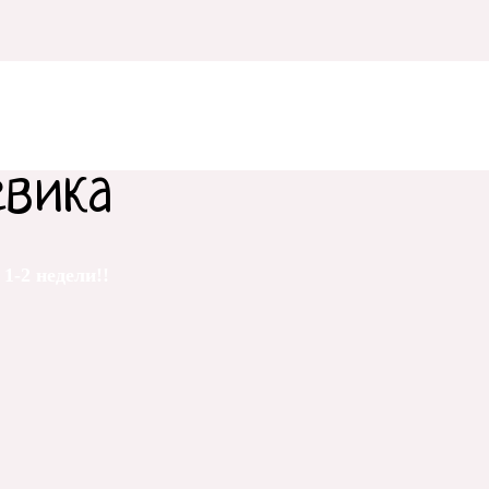
евика
1-2 недели!!