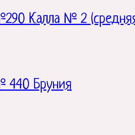
290 Калла № 2 (средняя
№ 440 Бруния