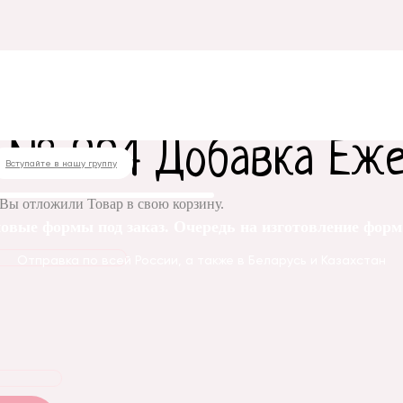
 форма № 894 Добавка Ежевика
 № 894 Добавка Еж
Вступайте в нашу группу
Вы отложили
Товар
в свою корзину.
овые формы под заказ. Очередь на изготовление форм 
Отправка по всей России, а также в Беларусь и Казахстан