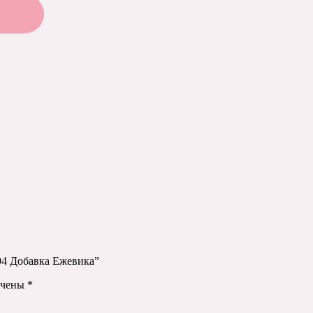
94 Добавка Ежевика”
ечены
*