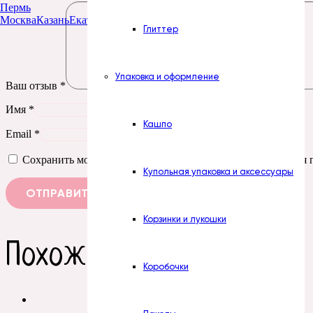
Пермь
Москва
Казань
Екатеринбург
Тюмень
Нур-Султан
Глиттер
Упаковка и оформление
Ваш отзыв
*
Имя
*
Кашпо
Email
*
Сохранить моё имя, email и адрес сайта в этом браузере д
Купольная упаковка и аксессуары
Корзинки и лукошки
Похожие товары
Коробочки