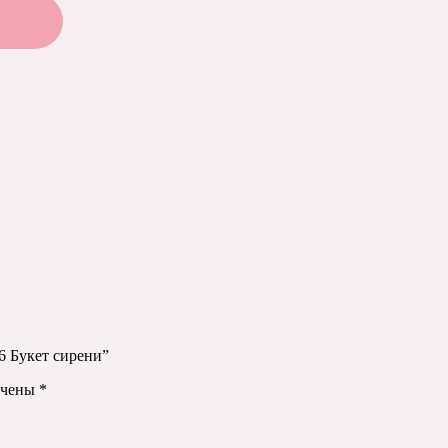
6 Букет сирени”
ечены
*