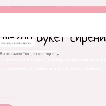
 форма №286 Букет сирени
 №286 Букет сирени
Вступайте в нашу группу
Вы отложили
Товар
в свою корзину.
ые формы под заказ. Очередь на изготовление фор
Отправка по всей России, а также в Беларусь и Казахстан