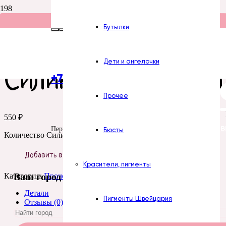
Бутылки
Главная
/
Силиконовые формы
/
Цветы
/
Прочее
/ Силиконовая
Дети и ангелочки
Силиконовая форма
+7 (922) 300-51-06
Прочее
550
₽
Все силиконов
Пермь
Бюсты
Количество Силиконовая форма №286 Букет сирени
Добавить в корзину
Красители, пигменты
Ваш город
Категория:
Прочее
Детали
Пигменты Швейцария
Отзывы (0)