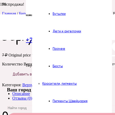
Распродажа!
Главная
/
Бирки, открытки, этикетки
/
Верхушки для пакетов
/ 
Бутылки
Верхушки для пакет
Дети и ангелочки
+7 (922) 300-51-06
Прочее
7
₽
Original price was: 7 ₽.
1
₽
Current price is: 1 ₽.
Количество Верхушки для пакетов Сделано с любовью (сердечк
Все силикон
Пермь
Бюсты
Добавить в корзину
Красители, пигменты
Категория:
Верхушки для пакетов
Ваш город
Описание
Отзывы (0)
Пигменты Швейцария