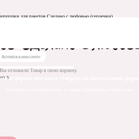
Верхушки для пакетов Сделано с любовью (сердечки)
ов Сделано с любовь
Вступайте в нашу группу
Вы отложили
Товар
в свою корзину.
и)
овые формы под заказ. Очередь на изготовление форм 
Отправка по всей России, а также в Беларусь и Казахстан