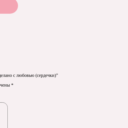
делано с любовью (сердечки)”
ечены
*