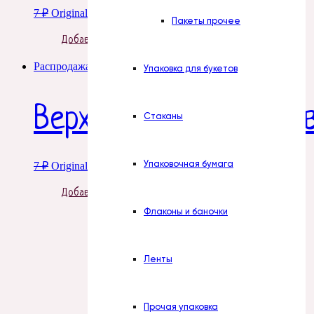
7
₽
Original price was: 7 ₽.
1
₽
Current price is: 1 ₽.
Пакеты прочее
Добавить в корзину
Распродажа!
Упаковка для букетов
Верхушки для пакето
Стаканы
Упаковочная бумага
7
₽
Original price was: 7 ₽.
1
₽
Current price is: 1 ₽.
Добавить в корзину
Флаконы и баночки
Ленты
Прочая упаковка