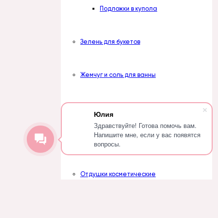
Подложки в купола
Зелень для букетов
Жемчуг и соль для ванны
Жемчуг
Юлия
Здравствуйте! Готова помочь вам.
Напишите мне, если у вас появятся
Соль
вопросы.
Отдушки косметические
Вступить в группу
Наборы отдушек