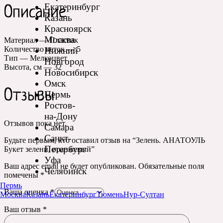
Екатеринбург
Описание
Казань
Красноярск
Москва
Материал — Пластик
Количество веток — 5
Нижний
Тип — Мелкоцвет
Новгород
Высота, см — 32
Новосибирск
Омск
Отзывы
Пермь
Ростов-
на-Дону
Отзывов пока нет.
Самара
Санкт-
Будьте первым, кто оставил отзыв на “Зелень. АНАТОУЛЬ
Петербург
Букет зелени, оранжевый”
Уфа
Ваш адрес email не будет опубликован.
Обязательные поля
Челябинск
помечены
*
Пермь
Ваша оценка
*
Москва
Казань
Екатеринбург
Тюмень
Нур-Султан
Ваш отзыв
*