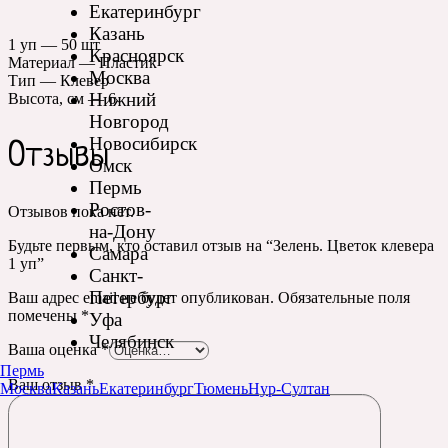
Екатеринбург
Казань
1 уп — 50 шт
Красноярск
Материал — Пластик
Москва
Тип — Клевер
Нижний
Высота, см — 6
Новгород
Новосибирск
Отзывы
Омск
Пермь
Ростов-
Отзывов пока нет.
на-Дону
Будьте первым, кто оставил отзыв на “Зелень. Цветок клевера
Самара
1 уп”
Санкт-
Петербург
Ваш адрес email не будет опубликован.
Обязательные поля
помечены
*
Уфа
Челябинск
Ваша оценка
*
Пермь
Ваш отзыв
*
Москва
Казань
Екатеринбург
Тюмень
Нур-Султан