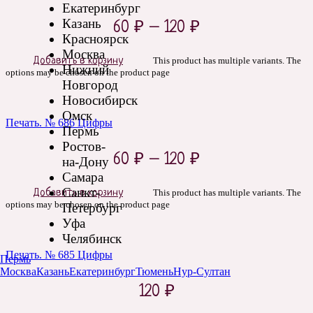
Екатеринбург
Казань
60
₽
–
120
₽
Красноярск
Москва
Добавить в корзину
This product has multiple variants. The
Нижний
options may be chosen on the product page
Новгород
Новосибирск
Омск
Печать. № 686 Цифры
Пермь
Ростов-
60
₽
–
120
₽
на-Дону
Самара
Санкт-
Добавить в корзину
This product has multiple variants. The
options may be chosen on the product page
Петербург
Уфа
Челябинск
Печать. № 685 Цифры
Пермь
Москва
Казань
Екатеринбург
Тюмень
Нур-Султан
120
₽