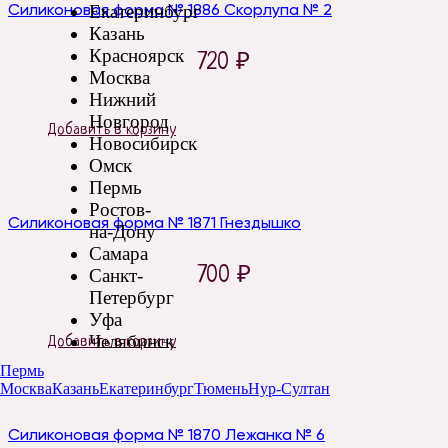
Силиконовая форма № 1886 Скорлупа № 2
Екатеринбург
Казань
Красноярск
720
₽
Москва
Нижний
Новгород
Добавить в корзину
Новосибирск
Омск
Пермь
Ростов-
Силиконовая форма № 1871 Гнездышко
на-Дону
Самара
700
₽
Санкт-
Петербург
Уфа
Челябинск
Добавить в корзину
Пермь
Москва
Казань
Екатеринбург
Тюмень
Нур-Султан
Силиконовая форма № 1870 Лежанка № 6