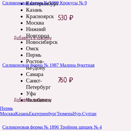
Екатеринбург
Силиконовая форма № 1999 Крокусы № 9
Казань
Красноярск
530
₽
Москва
Нижний
Новгород
Добавить в корзину
Новосибирск
Омск
Пермь
Ростов-
Силиконовая форма № 1987 Малина букетная
на-Дону
Самара
760
₽
Санкт-
Петербург
Уфа
Челябинск
Добавить в корзину
Пермь
Москва
Казань
Екатеринбург
Тюмень
Нур-Султан
Силиконовая форма № 1896 Тройник шишек № 4