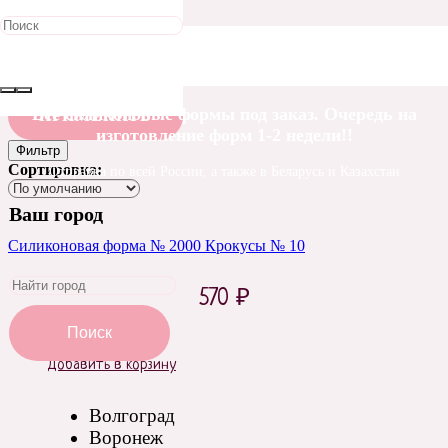
Тройники
Все силиконовые формы под заказ. Очередь на
ПРИМЕНИТЬ
изготовление форм 1-2 недели!!
Фильтр
Сортировка:
Отправка по всей России, а также в Беларусь и Казахстан
Ваш город
Силиконовая форма № 2000 Крокусы № 10
570
₽
Поиск
Добавить в корзину
Волгоград
Воронеж