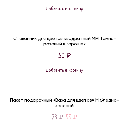
Добавить в корзину
Стаканчик для цветов квадратный ММ Темно-
розовый в горошек
50
₽
Добавить в корзину
Пакет подарочный «Ваза для цветов» М бледно-
зеленый
Original
Current
73
₽
55
₽
price
price