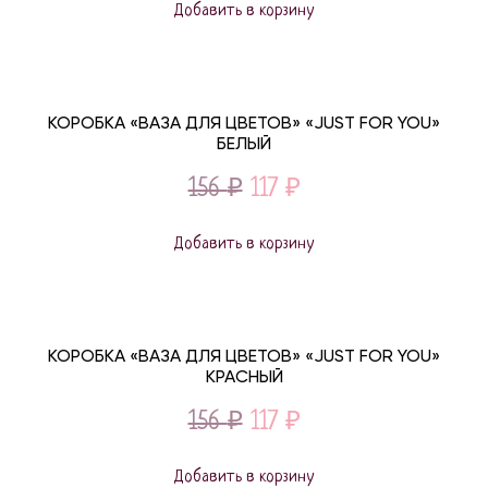
Добавить в корзину
was:
is:
73 ₽.
55 ₽.
КОРОБКА «ВАЗА ДЛЯ ЦВЕТОВ» «JUST FOR YOU»
БЕЛЫЙ
Original
Current
156
₽
117
₽
price
price
Добавить в корзину
was:
is:
156 ₽.
117 ₽.
КОРОБКА «ВАЗА ДЛЯ ЦВЕТОВ» «JUST FOR YOU»
КРАСНЫЙ
Original
Current
156
₽
117
₽
price
price
Добавить в корзину
was:
is: