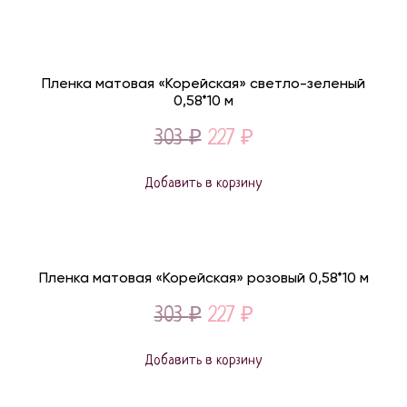
361 ₽.
271 ₽.
Пленка матовая «Корейская» светло-зеленый
0,58*10 м
Original
Current
303
₽
227
₽
price
price
Добавить в корзину
was:
is:
303 ₽.
227 ₽.
Пленка матовая «Корейская» розовый 0,58*10 м
Original
Current
303
₽
227
₽
price
price
Добавить в корзину
was:
is:
303 ₽.
227 ₽.