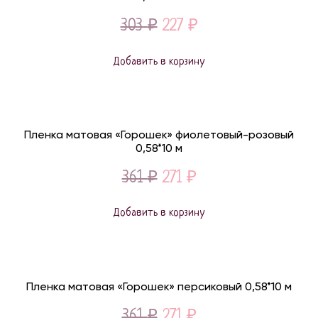
Original
Current
303
₽
227
₽
price
price
Добавить в корзину
was:
is:
303 ₽.
227 ₽.
Пленка матовая «Горошек» фиолетовый-розовый
0,58*10 м
Original
Current
361
₽
271
₽
price
price
Добавить в корзину
was:
is:
361 ₽.
271 ₽.
Пленка матовая «Горошек» персиковый 0,58*10 м
Original
Current
361
₽
271
₽