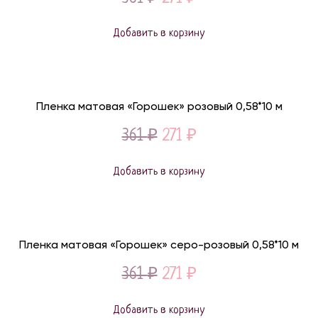
price
price
Добавить в корзину
was:
is:
361 ₽.
271 ₽.
Пленка матовая «Горошек» розовый 0,58*10 м
Original
Current
361
₽
271
₽
price
price
Добавить в корзину
was:
is:
361 ₽.
271 ₽.
Пленка матовая «Горошек» серо-розовый 0,58*10 м
Original
Current
361
₽
271
₽
price
price
Добавить в корзину
was:
is: