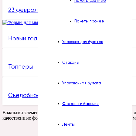
Пакеты цветные
23 февраля
Пакеты прочее
Новый год
Упаковка для букетов
Стаканы
Топперы
Упаковочная бумага
Съедобное
Флаконы и баночки
Важными элементами в арсенале мыловара становятся формы дл
качественные формы, которые сделают процесс изготовления 
Ленты