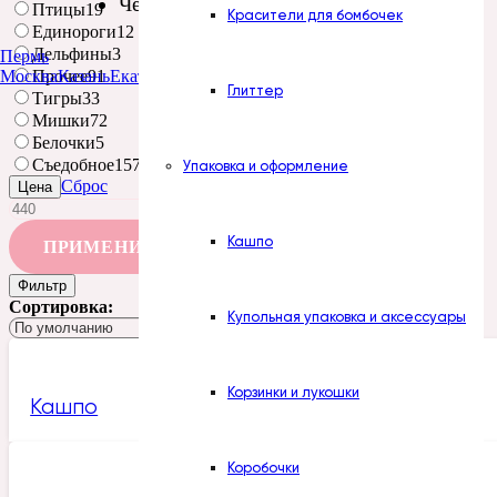
Челябинск
Птицы
19
Красители для бомбочек
Единороги
12
Дельфины
3
Пермь
Москва
Казань
Екатеринбург
Тюмень
Нур-Султан
Прочее
91
Глиттер
Тигры
33
Мишки
72
Белочки
5
Съедобное
157
Упаковка и оформление
Сброс
Цена
Кашпо
ПРИМЕНИТЬ
Фильтр
Сортировка:
Купольная упаковка и аксессуары
Корзинки и лукошки
Кашпо
Коробочки