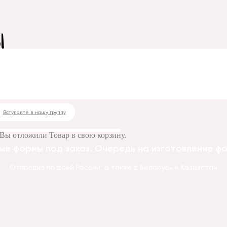
ы
Вступайте в нашу группу
Вы отложили
Товар
в свою корзину.
ые формы под заказ. Очередь на изготовление фор
Отправка по всей России, а также в Беларусь и Казахстан