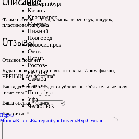
Описание
Екатеринбург
Казань
Красноярск
Флакон стекло — 6 мл, крышка дерево бук, шнурок,
Москва
пластиковая заглушка
Нижний
Новгород
Отзывы
Новосибирск
Омск
Пермь
Отзывов пока нет.
Ростов-
Будьте первым, кто оставил отзыв на “Аромафлакон,
на-Дону
ЧЕРНЫЙ, без логотипа”
Самара
Санкт-
Ваш адрес email не будет опубликован.
Обязательные поля
Петербург
помечены
*
Уфа
Ваша оценка
*
Челябинск
Ваш отзыв
*
Пермь
Москва
Казань
Екатеринбург
Тюмень
Нур-Султан