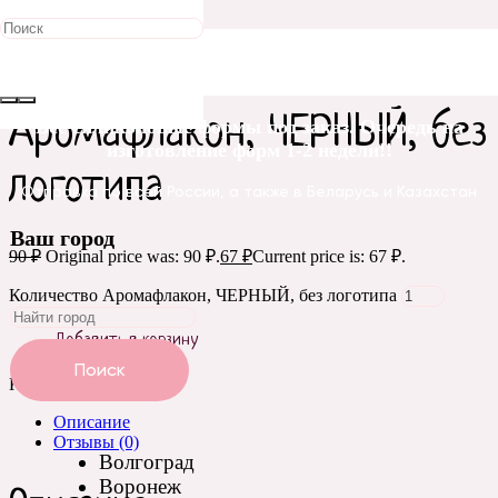
Распродажа!
Главная
/
Прочее
/ Аромафлакон, ЧЕРНЫЙ, без логотипа
Аромафлакон, ЧЕРНЫЙ, без
Все силиконовые формы под заказ. Очередь на
изготовление форм 1-2 недели!!
логотипа
Отправка по всей России, а также в Беларусь и Казахстан
Ваш город
90
₽
Original price was: 90 ₽.
67
₽
Current price is: 67 ₽.
Количество Аромафлакон, ЧЕРНЫЙ, без логотипа
Добавить в корзину
Поиск
Категория:
Прочее
Описание
Отзывы (0)
Волгоград
Воронеж