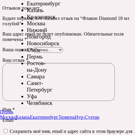
Екатеринбург
Отзывов пока нет.
Казань
Красноярск
Будьте первым, кто оставил отзыв на “Флакон Diamond 18 мл
Москва
голубой”
Нижний
Ваш адрес email не будет опубликован.
Обязательные поля
Новгород
помечены
*
Новосибирск
Омск
Ваша оценка
*
Пермь
Ваш отзыв
*
Ростов-
на-Дону
Самара
Санкт-
Петербург
Уфа
Челябинск
Имя
*
Пермь
Москва
Казань
Екатеринбург
Тюмень
Нур-Султан
Email
*
Сохранить моё имя, email и адрес сайта в этом браузере для