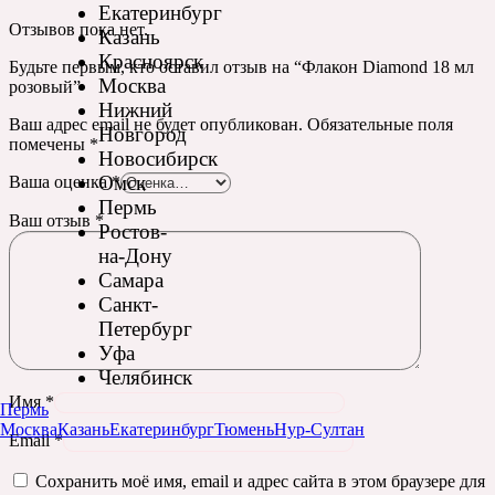
Екатеринбург
Отзывов пока нет.
Казань
Красноярск
Будьте первым, кто оставил отзыв на “Флакон Diamond 18 мл
Москва
розовый”
Нижний
Ваш адрес email не будет опубликован.
Обязательные поля
Новгород
помечены
*
Новосибирск
Омск
Ваша оценка
*
Пермь
Ваш отзыв
*
Ростов-
на-Дону
Самара
Санкт-
Петербург
Уфа
Челябинск
Имя
*
Пермь
Москва
Казань
Екатеринбург
Тюмень
Нур-Султан
Email
*
Сохранить моё имя, email и адрес сайта в этом браузере для