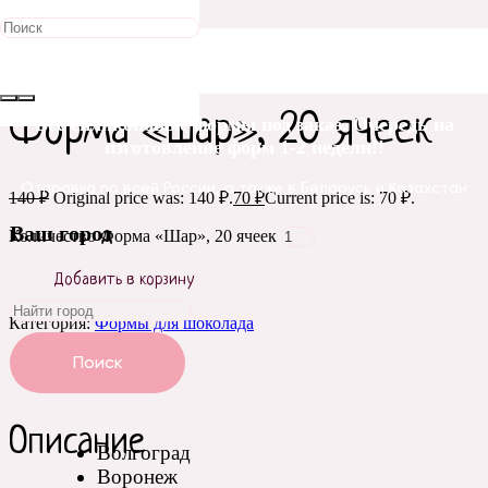
Распродажа!
Главная
/
Формы для шоколада
/ Форма «Шар», 20 ячеек
Форма «Шар», 20 ячеек
Все силиконовые формы под заказ. Очередь на
изготовление форм 1-2 недели!!
Отправка по всей России, а также в Беларусь и Казахстан
140
₽
Original price was: 140 ₽.
70
₽
Current price is: 70 ₽.
Ваш город
Количество Форма «Шар», 20 ячеек
Добавить в корзину
Категория:
Формы для шоколада
Описание
Поиск
Отзывы (0)
Описание
Волгоград
Воронеж