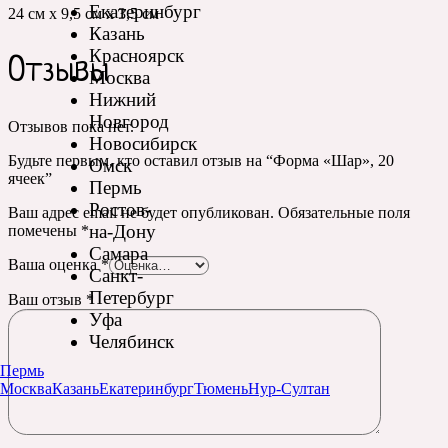
Екатеринбург
24 см х 9,5 см х 3,5 см
Казань
Красноярск
Отзывы
Москва
Нижний
Новгород
Отзывов пока нет.
Новосибирск
Будьте первым, кто оставил отзыв на “Форма «Шар», 20
Омск
ячеек”
Пермь
Ростов-
Ваш адрес email не будет опубликован.
Обязательные поля
на-Дону
помечены
*
Самара
Ваша оценка
*
Санкт-
Петербург
Ваш отзыв
*
Уфа
Челябинск
Пермь
Москва
Казань
Екатеринбург
Тюмень
Нур-Султан