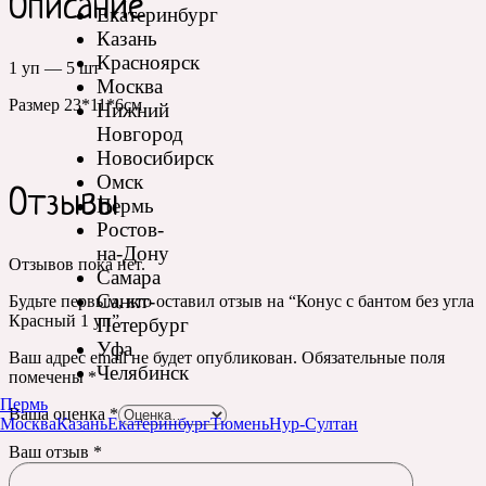
Описание
Екатеринбург
Казань
Красноярск
1 уп — 5 шт
Москва
Размер 23*11*6см
Нижний
Новгород
Новосибирск
Омск
Отзывы
Пермь
Ростов-
на-Дону
Отзывов пока нет.
Самара
Санкт-
Будьте первым, кто оставил отзыв на “Конус с бантом без угла
Красный 1 уп”
Петербург
Уфа
Ваш адрес email не будет опубликован.
Обязательные поля
Челябинск
помечены
*
Пермь
Ваша оценка
*
Москва
Казань
Екатеринбург
Тюмень
Нур-Султан
Ваш отзыв
*