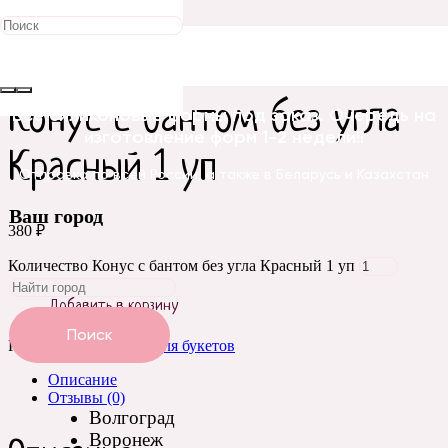
Главная
/
Упаковка и оформление
/
Упаковка для
букетов
/ Конус с бантом без угла Красный 1 уп
Конус с бантом без угла
Все силиконовые формы под заказ. Очередь на
изготовление форм 1-2 недели!!
Красный 1 уп
Отправка по всей России, а также в Беларусь и Казахстан
Ваш город
380
₽
Количество Конус с бантом без угла Красный 1 уп
Добавить в корзину
Поиск
Категория:
Упаковка для букетов
Описание
Отзывы (0)
Волгоград
Воронеж