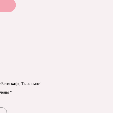
«Батискаф», Ты-космос”
ечены
*