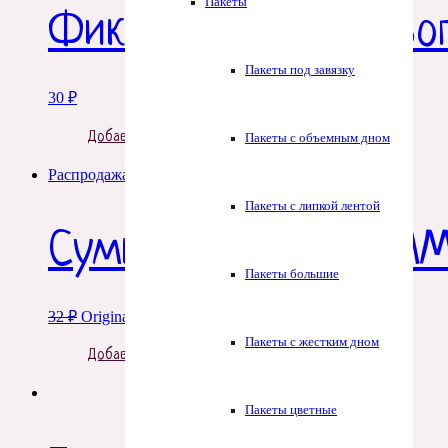
Пакеты
Фиксатор для готово
Пакеты под завязку
30
₽
Добавить в корзину
Пакеты с объемным дном
Распродажа!
Пакеты с липкой лентой
Сумка для купола ММ
Пакеты большие
32
₽
Original price was: 32 ₽.
16
₽
Current price is: 16 ₽.
Пакеты с жестким дном
Добавить в корзину
Пакеты цветные