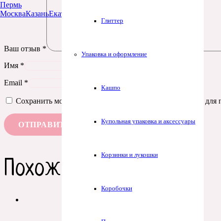
Пермь
Москва
Казань
Екатеринбург
Тюмень
Нур-Султан
Глиттер
Ваш отзыв
*
Упаковка и оформление
Имя
*
Email
*
Кашпо
Сохранить моё имя, email и адрес сайта в этом браузере д
Купольная упаковка и аксессуары
Корзинки и лукошки
Похожие товары
Коробочки