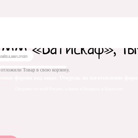
суары
/ Коробка для купола ММ «Батискаф», Ты-космос
а ММ «Батискаф», Ты
упайте в нашу группу
 отложили
Товар
в свою корзину.
овые формы под заказ. Очередь на изготовление форм 
Отправка по всей России, а также в Беларусь и Казахстан