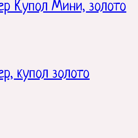
ер Купол Мини, золото
р, купол золото