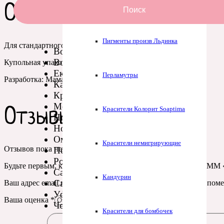
Описание
Пасты Турция
Поиск
Пигменты произв Льдинка
Для стандартного купола
Волгоград
Воронеж
Купольная упаковка продается отдельно
Екатеринбург
Перламутры
Разработка: Мама Мыла
Казань
Красноярск
Москва
Красители Колорит Soaptima
Отзывы
Нижний Новгород
Новосибирск
Омск
Красители немигрирующие
Отзывов пока нет.
Пермь
Ростов-на-Дону
Будьте первым, кто оставил отзыв на “Коробка для купола ММ 
Самара
Кандурин
Санкт-Петербург
Ваш адрес email не будет опубликован.
Обязательные поля пом
Уфа
Ваша оценка
*
Челябинск
Красители для бомбочек