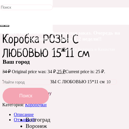
Распродажа!
Главная
/
Упаковка и оформление
/
Коробочки
/ Коробка
РОЗЫ С ЛЮБОВЬЮ 15*11 см
Все силиконовые формы под заказ. Очередь на
Коробка РОЗЫ С
изготовление форм 1-2 недели!!
Отправка по всей России, а также в Беларусь и Казахстан
ЛЮБОВЬЮ 15*11 см
Ваш город
34
₽
Original price was: 34 ₽.
25
₽
Current price is: 25 ₽.
Количество Коробка РОЗЫ С ЛЮБОВЬЮ 15*11 см
Добавить в корзину
Поиск
Категория:
Коробочки
Описание
Волгоград
Отзывы (0)
Воронеж