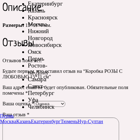
Екатеринбург
Описание
Казань
Красноярск
Москва
Размеры:
15*11*4 мм.
Нижний
Новгород
Отзывы
Новосибирск
Омск
Пермь
Отзывов пока нет.
Ростов-
Будьте первым, кто оставил отзыв на “Коробка РОЗЫ С
на-Дону
ЛЮБОВЬЮ 15*11 см”
Самара
Санкт-
Ваш адрес email не будет опубликован.
Обязательные поля
Петербург
помечены
*
Уфа
Ваша оценка
*
Челябинск
Ваш отзыв
*
Пермь
Москва
Казань
Екатеринбург
Тюмень
Нур-Султан