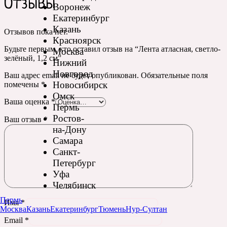
Отзывы
Воронеж
Екатеринбург
Казань
Отзывов пока нет.
Красноярск
Будьте первым, кто оставил отзыв на “Лента атласная, светло-
Москва
зелёный, 1,2 см”
Нижний
Новгород
Ваш адрес email не будет опубликован.
Обязательные поля
Новосибирск
помечены
*
Омск
Ваша оценка
*
Пермь
Ростов-
Ваш отзыв
*
на-Дону
Самара
Санкт-
Петербург
Уфа
Челябинск
Пермь
Имя
*
Москва
Казань
Екатеринбург
Тюмень
Нур-Султан
Email
*