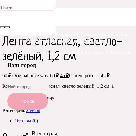
Распродажа!
Главная
/
Упаковка и оформление
/
Ленты
/ Лента атласная,
светло-зелёный, 1,2 см
Все силиконовые формы под заказ. Очередь на
Лента атласная, светло-
изготовление форм 1-2 недели!!
Отправка по всей России, а также в Беларусь и Казахстан
зелёный, 1,2 см
Ваш город
60
₽
Original price was: 60 ₽.
45
₽
Current price is: 45 ₽.
Количество Лента атласная, светло-зелёный, 1,2 см
Добавить в корзину
Поиск
Категория:
Ленты
Отзывы (0)
Волгоград