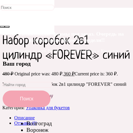
Распродажа!
Главная
/
Упаковка и оформление
/
Упаковка для
букетов
/ Набор коробок 2в1 цилиндр «FOREVER» синий
Все силиконовые формы под заказ. Очередь на
Набор коробок 2в1
изготовление форм 1-2 недели!!
Отправка по всей России, а также в Беларусь и Казахстан
цилиндр «FOREVER» синий
Ваш город
480
₽
Original price was: 480 ₽.
360
₽
Current price is: 360 ₽.
Количество Набор коробок 2в1 цилиндр "FOREVER" синий
Добавить в корзину
Поиск
Категория:
Упаковка для букетов
Описание
Волгоград
Отзывы (0)
Воронеж