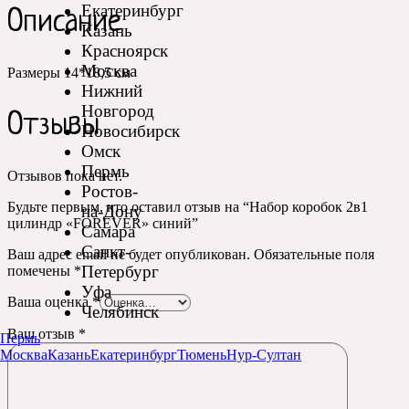
Екатеринбург
Описание
Казань
Красноярск
Москва
Размеры 14*18,5 см
Нижний
Новгород
Отзывы
Новосибирск
Омск
Пермь
Отзывов пока нет.
Ростов-
Будьте первым, кто оставил отзыв на “Набор коробок 2в1
на-Дону
цилиндр «FOREVER» синий”
Самара
Санкт-
Ваш адрес email не будет опубликован.
Обязательные поля
Петербург
помечены
*
Уфа
Ваша оценка
*
Челябинск
Ваш отзыв
*
Пермь
Москва
Казань
Екатеринбург
Тюмень
Нур-Султан