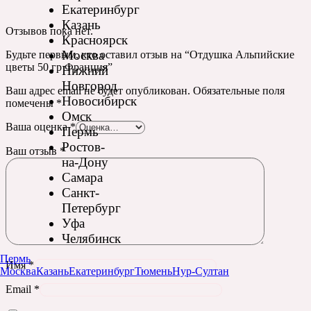
Екатеринбург
Казань
Отзывов пока нет.
Красноярск
Москва
Будьте первым, кто оставил отзыв на “Отдушка Альпийские
цветы 50 гр Франция”
Нижний
Новгород
Ваш адрес email не будет опубликован.
Обязательные поля
Новосибирск
помечены
*
Омск
Ваша оценка
*
Пермь
Ростов-
Ваш отзыв
*
на-Дону
Самара
Санкт-
Петербург
Уфа
Челябинск
Пермь
Имя
*
Москва
Казань
Екатеринбург
Тюмень
Нур-Султан
Email
*