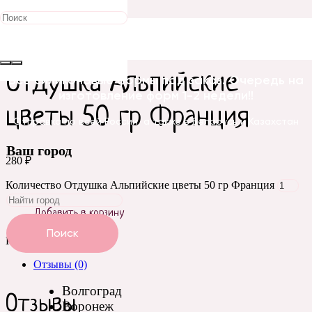
Главная
/
Отдушки косметические
/
Франция
/ Отдушка
Альпийские цветы 50 гр Франция
Отдушка Альпийские
Все силиконовые формы под заказ. Очередь на
изготовление форм 1-2 недели!!
цветы 50 гр Франция
Отправка по всей России, а также в Беларусь и Казахстан
Ваш город
280
₽
Количество Отдушка Альпийские цветы 50 гр Франция
Добавить в корзину
Поиск
Категория:
Франция
Отзывы (0)
Волгоград
Отзывы
Воронеж