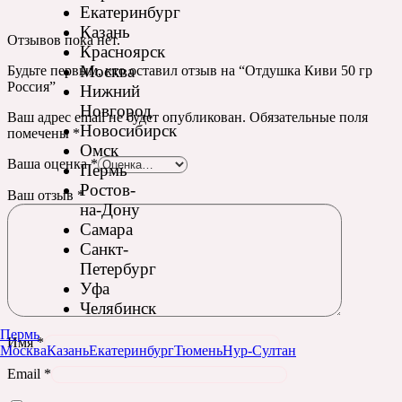
Екатеринбург
Казань
Отзывов пока нет.
Красноярск
Москва
Будьте первым, кто оставил отзыв на “Отдушка Киви 50 гр
Россия”
Нижний
Новгород
Ваш адрес email не будет опубликован.
Обязательные поля
Новосибирск
помечены
*
Омск
Ваша оценка
*
Пермь
Ростов-
Ваш отзыв
*
на-Дону
Самара
Санкт-
Петербург
Уфа
Челябинск
Пермь
Имя
*
Москва
Казань
Екатеринбург
Тюмень
Нур-Султан
Email
*