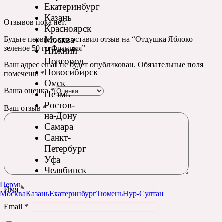
Екатеринбург
Казань
Отзывов пока нет.
Красноярск
Москва
Будьте первым, кто оставил отзыв на “Отдушка Яблоко
зеленое 50 гр Франция”
Нижний
Новгород
Ваш адрес email не будет опубликован.
Обязательные поля
Новосибирск
помечены
*
Омск
Ваша оценка
*
Пермь
Ростов-
Ваш отзыв
*
на-Дону
Самара
Санкт-
Петербург
Уфа
Челябинск
Пермь
Имя
*
Москва
Казань
Екатеринбург
Тюмень
Нур-Султан
Email
*