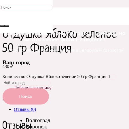
Главная
/
Отдушки косметические
/
Франция
/ Отдушка
Яблоко зеленое 50 гр Франция
Отдушка Яблоко зеленое
Все силиконовые формы под заказ. Очередь на
изготовление форм 1-2 недели!!
50 гр Франция
Отправка по всей России, а также в Беларусь и Казахстан
Ваш город
430
₽
Количество Отдушка Яблоко зеленое 50 гр Франция
Добавить в корзину
Поиск
Категория:
Франция
Отзывы (0)
Волгоград
Отзывы
Воронеж