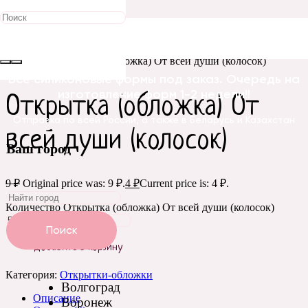
Распродажа!
Главная
/
Бирки, открытки, этикетки
/
Открытки-
обложки
/ Открытка (обложка) От всей души (колосок)
Все силиконовые формы под заказ. Очередь на
изготовление форм 1-2 недели!!
Открытка (обложка) От
Отправка по всей России, а также в Беларусь и Казахстан
всей души (колосок)
Ваш город
9
₽
Original price was: 9 ₽.
4
₽
Current price is: 4 ₽.
Количество Открытка (обложка) От всей души (колосок)
Поиск
Добавить в корзину
Категория:
Открытки-обложки
Волгоград
Описание
Воронеж