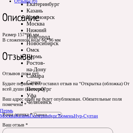
Отзывы (0)
Екатеринбург
Казань
Описание
Красноярск
Москва
Нижний
Размер 157*96 мм
Новгород
В сложенном виде 66*96 мм
Новосибирск
Омск
Отзывы
Пермь
Ростов-
на-Дону
Отзывов пока нет.
Самара
Санкт-
Будьте первым, кто оставил отзыв на “Открытка (обложка) От
Петербург
всей души (колосок)”
Уфа
Ваш адрес email не будет опубликован.
Обязательные поля
Челябинск
помечены
*
Пермь
Ваша оценка
*
Москва
Казань
Екатеринбург
Тюмень
Нур-Султан
Ваш отзыв
*