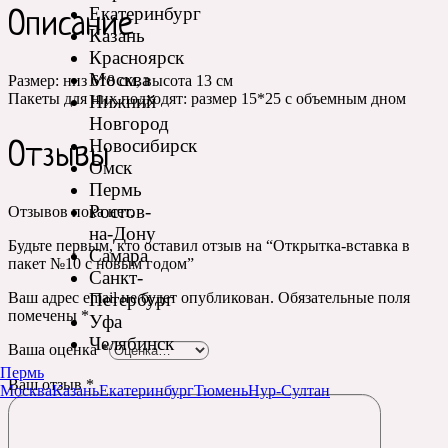
Екатеринбург
Описание
Казань
Красноярск
Москва
Размер: низ 6*8 см, высота 13 см
Пакеты для них подходят: размер 15*25 с объемным дном
Нижний
Новгород
Новосибирск
Отзывы
Омск
Пермь
Ростов-
Отзывов пока нет.
на-Дону
Будьте первым, кто оставил отзыв на “Открытка-вставка в
Самара
пакет №10 с новым годом”
Санкт-
Петербург
Ваш адрес email не будет опубликован.
Обязательные поля
помечены
*
Уфа
Челябинск
Ваша оценка
*
Пермь
Ваш отзыв
*
Москва
Казань
Екатеринбург
Тюмень
Нур-Султан