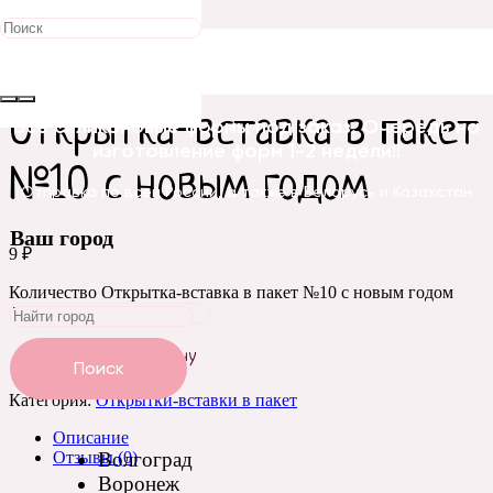
Главная
/
Бирки, открытки, этикетки
/
Открытки-вставки в
пакет
/ Открытка-вставка в пакет №10 с новым годом
Открытка-вставка в пакет
Все силиконовые формы под заказ. Очередь на
изготовление форм 1-2 недели!!
№10 с новым годом
Отправка по всей России, а также в Беларусь и Казахстан
Ваш город
9
₽
Количество Открытка-вставка в пакет №10 с новым годом
Добавить в корзину
Поиск
Категория:
Открытки-вставки в пакет
Описание
Отзывы (0)
Волгоград
Воронеж