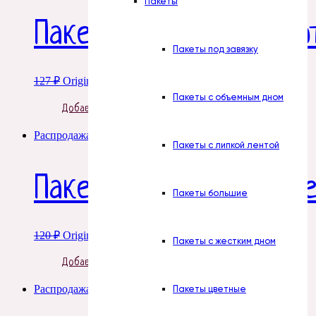
Пакеты
Пакет «Весна», полиэ
Пакеты под завязку
127
₽
Original price was: 127 ₽.
95
₽
Current price is: 95 ₽.
Пакеты с объемным дном
Добавить в корзину
Распродажа!
Пакеты с липкой лентой
Пакет «Кот на шарике
Пакеты большие
120
₽
Original price was: 120 ₽.
90
₽
Current price is: 90 ₽.
Пакеты с жестким дном
Добавить в корзину
Распродажа!
Пакеты цветные