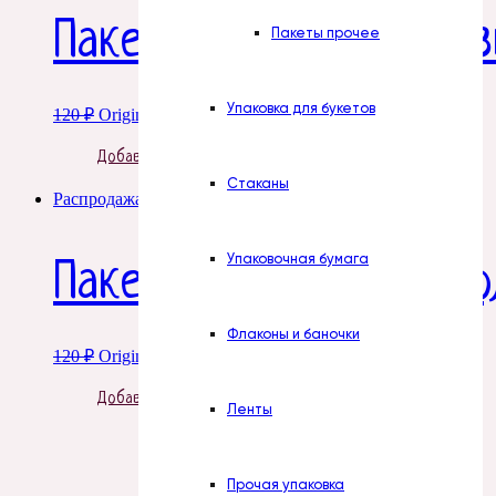
Пакет «Милый снегов
Пакеты прочее
Упаковка для букетов
120
₽
Original price was: 120 ₽.
90
₽
Current price is: 90 ₽.
Добавить в корзину
Стаканы
Распродажа!
Упаковочная бумага
Пакет «Зайчонок», по
Флаконы и баночки
120
₽
Original price was: 120 ₽.
90
₽
Current price is: 90 ₽.
Добавить в корзину
Ленты
Прочая упаковка