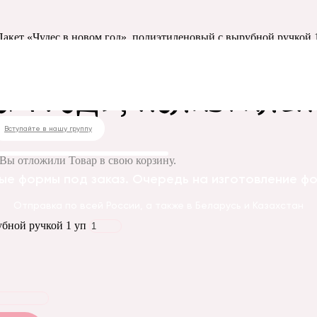
Пакет «Чудес в новом год», полиэтиленовый с вырубной ручкой 
ом год», полиэтиле
Вступайте в нашу группу
Вы отложили
Товар
в свою корзину.
ые формы под заказ. Очередь на изготовление фор
Отправка по всей России, а также в Беларусь и Казахстан
убной ручкой 1 уп