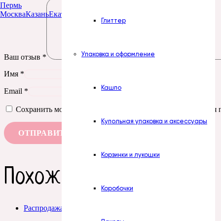
Пермь
Москва
Казань
Екатеринбург
Тюмень
Нур-Султан
Глиттер
Упаковка и оформление
Ваш отзыв
*
Имя
*
Кашпо
Email
*
Сохранить моё имя, email и адрес сайта в этом браузере д
Купольная упаковка и аксессуары
Корзинки и лукошки
Похожие товары
Коробочки
Распродажа!