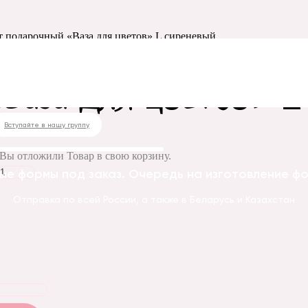
т подарочный «Ваза для цветов» L сиреневый
«Ваза для цветов» L
Вступайте в нашу группу
Вы отложили
Товар
в свою корзину.
ые формы под заказ. Очередь на изготовление фор
Отправка по всей России, а также в Беларусь и Казахстан