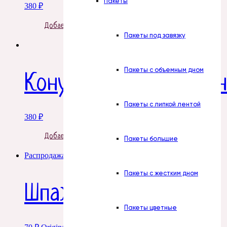
Пакеты
380
₽
Добавить в корзину
Пакеты под завязку
Пакеты с объемным дном
Конус с бантом Красн
Пакеты с липкой лентой
380
₽
Добавить в корзину
Пакеты большие
Распродажа!
Пакеты с жестким дном
Шпажки H 25 см 1 уп
Пакеты цветные