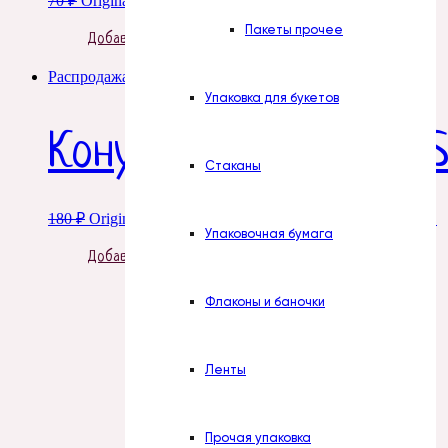
70
₽
Original price was: 70 ₽.
52
₽
Current price is: 52 ₽.
Пакеты прочее
Добавить в корзину
Распродажа!
Упаковка для букетов
Конус для цветов JU
Стаканы
180
₽
Original price was: 180 ₽.
135
₽
Current price is: 135 ₽.
Упаковочная бумага
Добавить в корзину
Флаконы и баночки
Ленты
Прочая упаковка