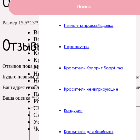
Описание
Пасты Турция
Поиск
Размер 15,5*13*9,5 см
Пигменты произв Льдинка
Волгоград
Воронеж
Отзывы
Екатеринбург
Перламутры
Казань
Красноярск
Москва
Отзывов пока нет.
Красители Колорит Soaptima
Нижний Новгород
Будьте первым, кто оставил отзыв на “Пакет подарочный «Ваза
Новосибирск
Омск
Ваш адрес email не будет опубликован.
Обязательные поля пом
Красители немигрирующие
Пермь
Ваша оценка
*
Ростов-на-Дону
Самара
Кандурин
Санкт-Петербург
Уфа
Челябинск
Красители для бомбочек