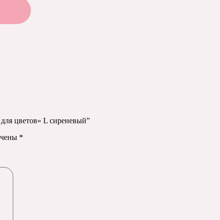
 для цветов» L сиреневый”
ечены
*