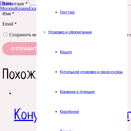
Пермь
Ваш отзыв
*
Москва
Казань
Екатеринбург
Тюмень
Нур-Султан
Глиттер
Имя
*
Email
*
Упаковка и оформление
Сохранить моё имя, email и адрес сайта в этом браузере д
Кашпо
Похожие товары
Купольная упаковка и аксессуары
Корзинки и лукошки
Конус с бантом без у
Коробочки