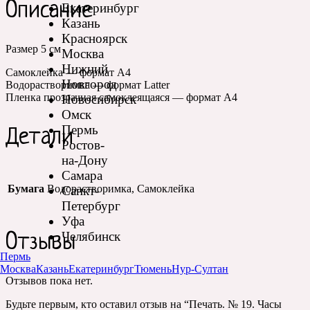
Описание
Екатеринбург
Казань
Красноярск
Размер 5 см
Москва
Нижний
Самоклейка — формат А4
Новгород
Водорастворимка — формат Latter
Пленка прозрачная самоклеящаяся — формат А4
Новосибирск
Омск
Пермь
Детали
Ростов-
на-Дону
Самара
Бумага
Водорастворимка, Самоклейка
Санкт-
Петербург
Уфа
Челябинск
Отзывы
Пермь
Москва
Казань
Екатеринбург
Тюмень
Нур-Султан
Отзывов пока нет.
Будьте первым, кто оставил отзыв на “Печать. № 19. Часы