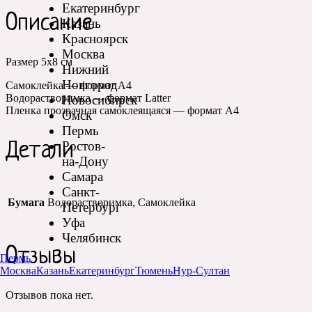
Екатеринбург
Описание
Казань
Красноярск
Москва
Размер 5х8 см
Нижний
Новгород
Самоклейка — формат А4
Водорастворимка — формат Latter
Новосибирск
Пленка прозрачная самоклеящаяся — формат А4
Омск
Пермь
Ростов-
Детали
на-Дону
Самара
Санкт-
Бумага
Водорастворимка, Самоклейка
Петербург
Уфа
Челябинск
Отзывы
Пермь
Москва
Казань
Екатеринбург
Тюмень
Нур-Султан
Отзывов пока нет.