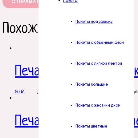
Пакеты
Пакеты под завязку
Похожие товары
Пакеты с объемным дном
Пакеты с липкой лентой
Печать. №8. Шампанс
Пакеты большие
60
₽
This product has multipl
Добавить в корзину
Пакеты с жестким дном
Печать. № 3. Икра кра
Пакеты цветные