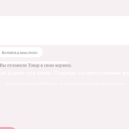
ли
Вступайте в нашу группу
Вы отложили
Товар
в свою корзину.
ые формы под заказ. Очередь на изготовление фор
Отправка по всей России, а также в Беларусь и Казахстан