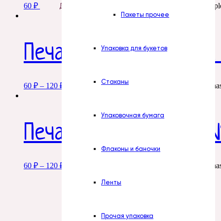
60
₽
This product has multipl
Добавить в корзину
Пакеты прочее
Печать. № 13. С днем
Упаковка для букетов
Стаканы
60
₽
–
120
₽
This product ha
Добавить в корзину
Упаковочная бумага
Печать. № 2. love is.. 
Флаконы и баночки
60
₽
–
120
₽
This product ha
Добавить в корзину
Ленты
Прочая упаковка