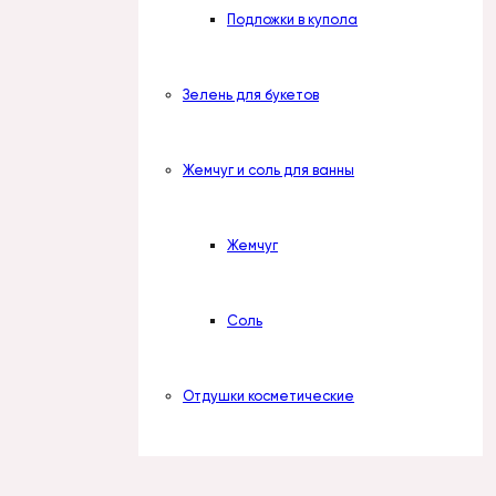
Подложки в купола
Зелень для букетов
Жемчуг и соль для ванны
Жемчуг
Соль
Отдушки косметические
Наборы отдушек