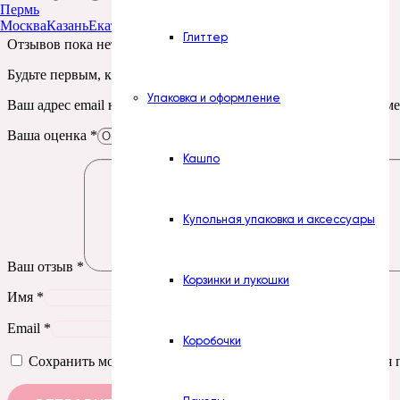
Пермь
Москва
Казань
Екатеринбург
Тюмень
Нур-Султан
Глиттер
Отзывов пока нет.
Будьте первым, кто оставил отзыв на “Печать. № 240. Туфли”
Упаковка и оформление
Ваш адрес email не будет опубликован.
Обязательные поля пом
Ваша оценка
*
Кашпо
Купольная упаковка и аксессуары
Ваш отзыв
*
Корзинки и лукошки
Имя
*
Email
*
Коробочки
Сохранить моё имя, email и адрес сайта в этом браузере д