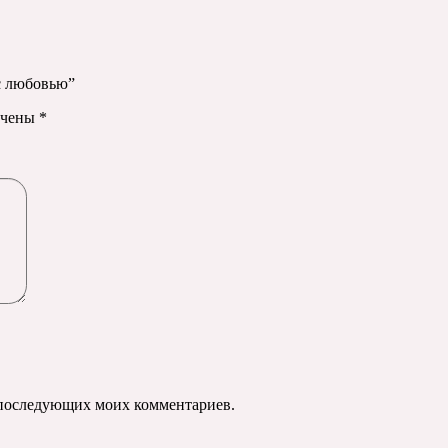
 с любовью”
ечены
*
ля последующих моих комментариев.