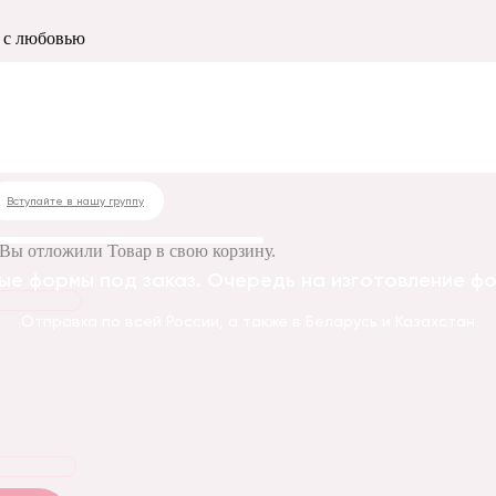
о с любовью
лано с любовью
Вступайте в нашу группу
Вы отложили
Товар
в свою корзину.
ые формы под заказ. Очередь на изготовление фор
Отправка по всей России, а также в Беларусь и Казахстан