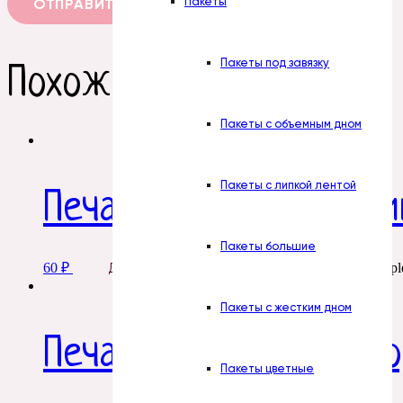
Пакеты
Пакеты под завязку
Похожие товары
Пакеты с объемным дном
Пакеты с липкой лентой
Печать. № 9. Мандари
Пакеты большие
60
₽
This product has multipl
Добавить в корзину
Пакеты с жестким дном
Печать. № 6. Виски ко
Пакеты цветные