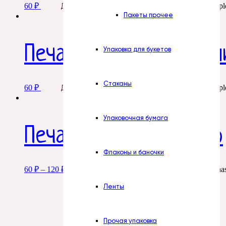
60
₽
This product has multipl
Добавить в корзину
Пакеты прочее
Печать. № 14. Мартин
Упаковка для букетов
Стаканы
60
₽
This product has multipl
Добавить в корзину
Упаковочная бумага
Печать. № 1 рафаэлло
Флаконы и баночки
60
₽
–
120
₽
This product ha
Добавить в корзину
Ленты
Прочая упаковка