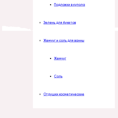
Подложки в купола
Зелень для букетов
Жемчуг и соль для ванны
Жемчуг
Соль
Отдушки косметические
Наборы отдушек