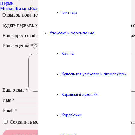
Пермь
Москва
Казань
Екатеринбург
Тюмень
Нур-Султан
Глиттер
Отзывов пока нет.
Будьте первым, кто оставил отзыв на “Печать. № 259. Сделано
Упаковка и оформление
Ваш адрес email не будет опубликован.
Обязательные поля пом
Ваша оценка
*
Кашпо
Купольная упаковка и аксессуары
Ваш отзыв
*
Корзинки и лукошки
Имя
*
Email
*
Коробочки
Сохранить моё имя, email и адрес сайта в этом браузере д