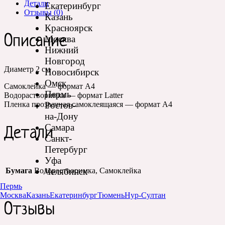
Детали
Екатеринбург
Отзывы (0)
Казань
Красноярск
Описание
Москва
Нижний
Новгород
Диаметр 2 см
Новосибирск
Омск
Самоклейка — формат А4
Пермь
Водорастворимка — формат Latter
Ростов-
Пленка прозрачная самоклеящаяся — формат А4
на-Дону
Самара
Детали
Санкт-
Петербург
Уфа
Челябинск
Бумага
Водорастворимка, Самоклейка
Пермь
Москва
Казань
Екатеринбург
Тюмень
Нур-Султан
Отзывы