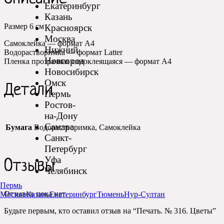
Екатеринбург
Казань
Размер 6 см
Красноярск
Москва
Самоклейка — формат А4
Нижний
Водорастворимка — формат Latter
Новгород
Пленка прозрачная самоклеящаяся — формат А4
Новосибирск
Омск
Детали
Пермь
Ростов-
на-Дону
Самара
Бумага
Водорастворимка, Самоклейка
Санкт-
Петербург
Уфа
Отзывы
Челябинск
Пермь
Отзывов пока нет.
Москва
Казань
Екатеринбург
Тюмень
Нур-Султан
Будьте первым, кто оставил отзыв на “Печать. № 316. Цветы”