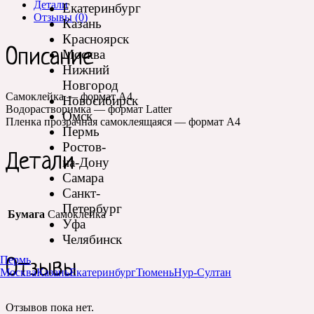
Детали
Екатеринбург
Отзывы (0)
Казань
Красноярск
Описание
Москва
Нижний
Новгород
Самоклейка — формат А4
Новосибирск
Водорастворимка — формат Latter
Омск
Пленка прозрачная самоклеящаяся — формат А4
Пермь
Ростов-
Детали
на-Дону
Самара
Санкт-
Петербург
Бумага
Самоклейка
Уфа
Челябинск
Пермь
Отзывы
Москва
Казань
Екатеринбург
Тюмень
Нур-Султан
Отзывов пока нет.