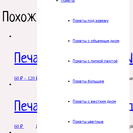
Пакеты
Похожие товары
Пакеты под завязку
Пакеты с объемным дном
Печать. № 2. love is.. 
Пакеты с липкой лентой
60
₽
–
120
₽
This product ha
Добавить в корзину
Пакеты большие
Пакеты с жестким дном
Печать. № 25. Скраб 
Пакеты цветные
60
₽
This product has multipl
Добавить в корзину