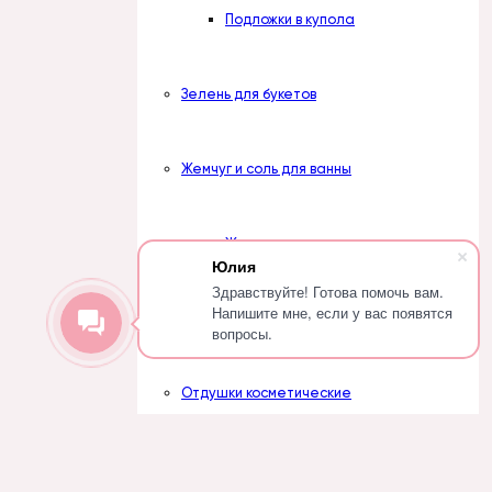
Подложки в купола
Зелень для букетов
Жемчуг и соль для ванны
Жемчуг
Юлия
Здравствуйте! Готова помочь вам.
Напишите мне, если у вас появятся
Соль
вопросы.
Отдушки косметические
Вступить в группу
Наборы отдушек