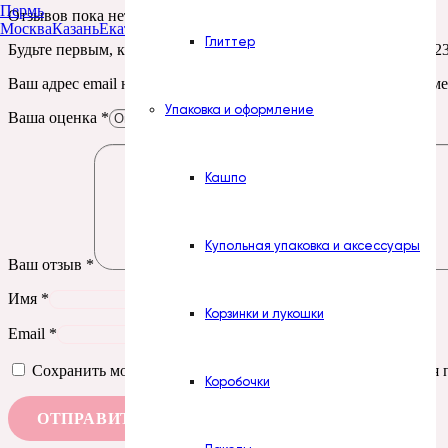
Пермь
Отзывов пока нет.
Москва
Казань
Екатеринбург
Тюмень
Нур-Султан
Глиттер
Будьте первым, кто оставил отзыв на “Печать. № 383. Уголки 2
Ваш адрес email не будет опубликован.
Обязательные поля пом
Упаковка и оформление
Ваша оценка
*
Кашпо
Купольная упаковка и аксессуары
Ваш отзыв
*
Имя
*
Корзинки и лукошки
Email
*
Сохранить моё имя, email и адрес сайта в этом браузере д
Коробочки