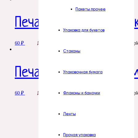
Пакеты прочее
Печать. № 7. Шампанс
Упаковка для букетов
60
₽
This product has multipl
Добавить в корзину
Стаканы
Печать. № 30. Бальза
Упаковочная бумага
60
₽
This product has multipl
Флаконы и баночки
Добавить в корзину
Ленты
Прочая упаковка