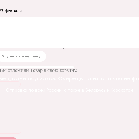
23 февраля
ки 23 февраля
Вступайте в нашу группу
Вы отложили
Товар
в свою корзину.
ые формы под заказ. Очередь на изготовление фор
Отправка по всей России, а также в Беларусь и Казахстан