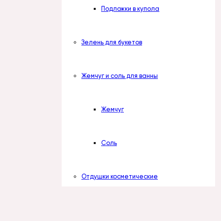
Подложки в купола
Зелень для букетов
Жемчуг и соль для ванны
Жемчуг
Соль
Отдушки косметические
Вступить в группу
Наборы отдушек