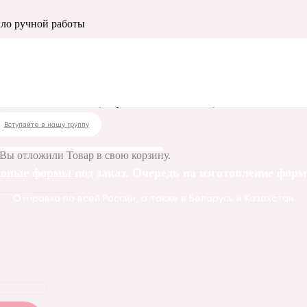
ыло ручной работы
и мыло ручной работ
Вступайте в нашу группу
Вы отложили
Товар
в свою корзину.
овые формы под заказ. Очередь на изготовление форм 
Отправка по всей России, а также в Беларусь и Казахстан