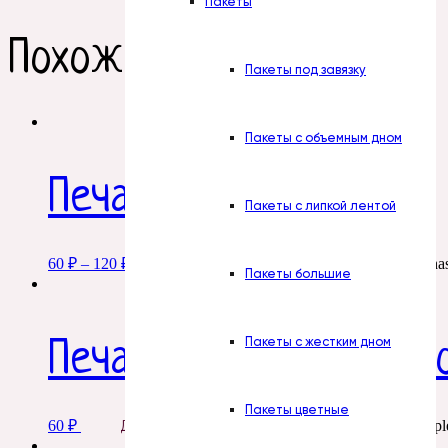
Пакеты
Похожие товары
Пакеты под завязку
Пакеты с объемным дном
Печать. № 21. Лисята
Пакеты с липкой лентой
60
₽
–
120
₽
This product ha
Добавить в корзину
Пакеты большие
Пакеты с жестким дном
Печать. № 23. Сделан
Пакеты цветные
60
₽
This product has multipl
Добавить в корзину