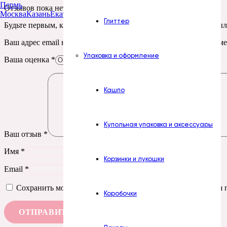
Пермь
Отзывов пока нет.
Москва
Казань
Екатеринбург
Тюмень
Нур-Султан
Глиттер
Будьте первым, кто оставил отзыв на “Печать. № 39. Бирки мы
Ваш адрес email не будет опубликован.
Обязательные поля пом
Упаковка и оформление
Ваша оценка
*
Кашпо
Купольная упаковка и аксессуары
Ваш отзыв
*
Имя
*
Корзинки и лукошки
Email
*
Сохранить моё имя, email и адрес сайта в этом браузере д
Коробочки