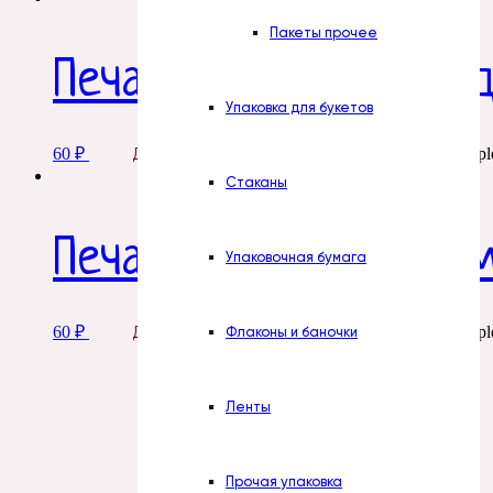
Пакеты прочее
Печать. № 25. Скраб 
Упаковка для букетов
60
₽
This product has multipl
Добавить в корзину
Стаканы
Печать. № 30. Бальза
Упаковочная бумага
60
₽
This product has multipl
Флаконы и баночки
Добавить в корзину
Ленты
Прочая упаковка